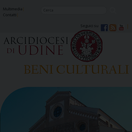
Skip
Multimedia
to
Contatti
content
Seguici su
BENI CULTURALI