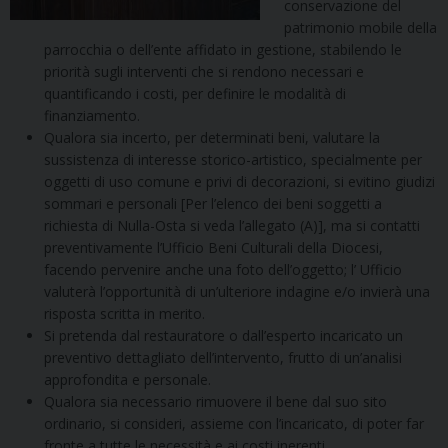
conservazione del
patrimonio mobile della
parrocchia o dell’ente affidato in gestione, stabilendo le
priorità sugli interventi che si rendono necessari e
quantificando i costi, per definire le modalità di
finanziamento.
Qualora sia incerto, per determinati beni, valutare la
sussistenza di interesse storico-artistico, specialmente per
oggetti di uso comune e privi di decorazioni, si evitino giudizi
sommari e personali [Per l’elenco dei beni soggetti a
richiesta di Nulla-Osta si veda l’allegato (A)], ma si contatti
preventivamente l’Ufficio Beni Culturali della Diocesi,
facendo pervenire anche una foto dell’oggetto; l’ Ufficio
valuterà l’opportunità di un’ulteriore indagine e/o invierà una
risposta scritta in merito.
Si pretenda dal restauratore o dall’esperto incaricato un
preventivo dettagliato dell’intervento, frutto di un’analisi
approfondita e personale.
Qualora sia necessario rimuovere il bene dal suo sito
ordinario, si consideri, assieme con l’incaricato, di poter far
fronte a tutte le necessità e ai costi inerenti.