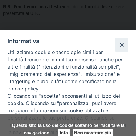
N.B.: Fine lavori:
una attestazione di conformità deve essere
presentata all’UBC.
Documentazione di fine
Informativa
lavori
Utilizziamo cookie o tecnologie simili per
finalità tecniche e, con il tuo consenso, anche per
A completamento del restauro, il restauratore invia in formato
altre finalità ("interazioni e funzionalità semplici",
PDF la relazione all’Ufficio Beni culturali ed Edilizia di culto:
"miglioramento dell'esperienza", "misurazione" e
documentazione fotografica
, relazione tecnica, foto dell’opera
"targeting e pubblicità") come specificato nella
nella collocazione abituale.
cookie policy.
Cliccando su "accetta" acconsenti all'utilizzo dei
cookie. Cliccando su "personalizza" puoi avere
maggiori informazioni sui cookie utilizzati e
Copyright © Arcidiocesi di Udine
personalizzare le tue preferenze. Cliccando su
2017
"rifiuta" o chiudendo questa informativa proseguirai
Questo sito fa uso dei cookie soltanto per facilitare la
Piazza Patriarcato, 1 - 33100 Udine
la navigazione installando i soli cookie tecnici.
navigazione
Info
Non mostrare più
(UD) Tel. 0432.414.511 - Fax 0432.511.838 C.F. 80013900305