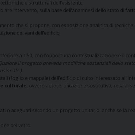
tettoniche e strutturali dell’esistente;
olare intervento, sulla base dell’anamnesi dello stato di fatt
ento che si propone, con esposizione analitica di tecniche e 
zione dei vani dell’edificio;
inferiore a 1:50, con l’opportuna contestualizzazione e il conf
Qualora il progetto preveda modifiche sostanziali dello stat
nsionale.)
ali (foglio e mappale) dell’edificio di culto interessato all’in
e culturale
, ovvero autocertificazione sostitutiva, resa ai s
ati o adeguati secondo un progetto unitario, anche se la re
one del vetro.