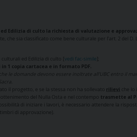
li ed Edilizia di culto la richiesta di valutazione e appro
, che sia classificato come bene culturale per l’art. 2 del D.
 culturali ed Edilizia di culto [
vedi fac-simile
];
in 1 copia cartacea e in formato PDF.
 che le domande devono essere inoltrate all’UBC entro il mar
Sacra.
o il progetto, e se la stessa non ha sollevato
rilievi
che lo 
l’ottenimento del Nulla Osta e nel contempo
trasmette al P
ossibilità di iniziare i lavori, è necessario attendere la risp
 timbri di approvazione).