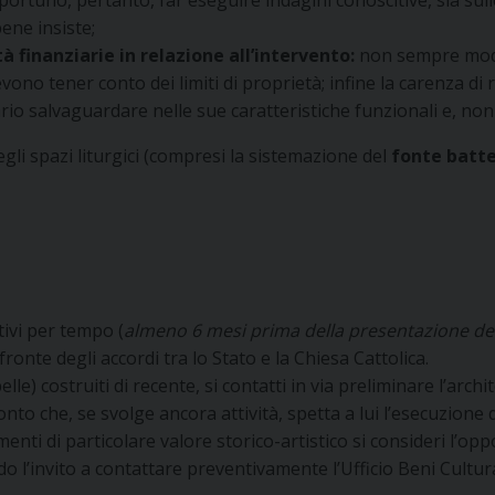
ene insiste;
tà finanziarie in relazione all’intervento:
non sempre modif
vono tener conto dei limiti di proprietà; infine la carenza d
ario salvaguardare nelle sue caratteristiche funzionali e, non
li spazi liturgici (compresi la sistemazione del
fonte batt
tivi per tempo (
almeno 6 mesi prima della presentazione dei
onte degli accordi tra lo Stato e la Chiesa Cattolica.
elle) costruiti di recente, si contatti in via preliminare l’arc
nto che, se svolge ancora attività, spetta a lui l’esecuzione
menti di particolare valore storico-artistico si consideri l
ndo l’invito a contattare preventivamente l’Ufficio Beni Cultur