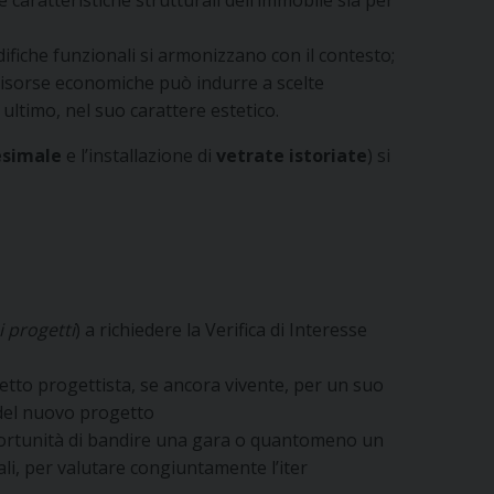
iche funzionali si armonizzano con il contesto;
i risorse economiche può indurre a scelte
 ultimo, nel suo carattere estetico.
esimale
e l’installazione di
vetrate istoriate
) si
 progetti
) a richiedere la Verifica di Interesse
hitetto progettista, se ancora vivente, per un suo
 del nuovo progetto
’opportunità di bandire una gara o quantomeno un
ali, per valutare congiuntamente l’iter