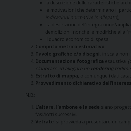
la descrizione delle caratteristiche archi
le motivazioni che determinano il partic
indicazioni normative in
allegato
);
La descrizione dell’integrazione/ampliam
demolizioni, nonché le modifiche alla frui
il quadro economico di spesa.
Computo metrico estimativo
Tavole grafiche e/o disegni
, in scala non 
Documentazione fotografica
esaustiva.
(
elaborare ed allegare un
rendering
tridime
Estratto di mappa
, o comunque i dati catast
Provvedimento dichiarativo dell’interess
N.B.:
L’altare, l’ambone e la sede
siano progett
fasi/lotti successivi.
Vetrate
: si provveda a presentare un campi