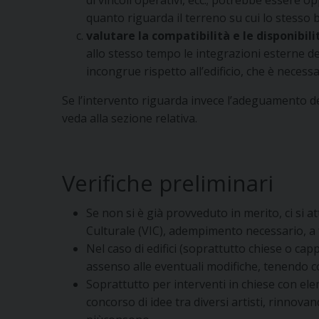
quanto riguarda il terreno su cui lo stesso b
valutare la compatibilità e le disponibili
allo stesso tempo le integrazioni esterne de
incongrue rispetto all’edificio, che è necess
Se l’intervento riguarda invece l’adeguamento deg
veda alla sezione relativa.
Verifiche preliminari
Se non si è già provveduto in merito, ci si at
Culturale (VIC), adempimento necessario, a fr
Nel caso di edifici (soprattutto chiese o capp
assenso alle eventuali modifiche, tenendo co
Soprattutto per interventi in chiese con ele
concorso di idee tra diversi artisti, rinnova