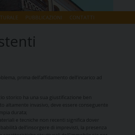
LTURALE
PUBBLICAZIONI
CONTATTI
stenti
oblema, prima dell’affidamento dell’incarico ad
cio storico ha una sua giustificazione ben
tto altamente invasivo, deve essere conseguente
ampia durata;
teriali e tecniche non recenti significa dover
abilità dell’insorgere di imprevisti, la presenza
e caratteristiche strutturali dell’immobile sia per