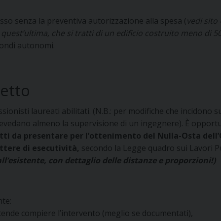
so senza la preventiva autorizzazione alla spesa (
vedi sito
 quest’ultima, che si tratti di un edificio costruito meno di 5
fondi autonomi.
getto
ionisti laureati abilitati. (N.B.: per modifiche che incidono sul
 prevedano almeno la supervisione di un ingegnere). È opportu
tti da presentare per l’ottenimento del Nulla-Osta dell
ttere di esecutività,
secondo la Legge quadro sui Lavori Pu
l’esistente, con dettaglio delle distanze e proporzioni!)
te:
i intende compiere l’intervento (meglio se documentati),