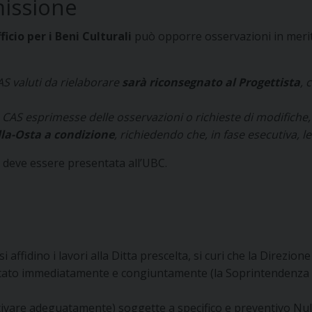
missione
icio per i Beni Culturali
può opporre osservazioni in merito
AS valuti da rielaborare
sarà riconsegnato al Progettista
, 
a CAS esprimesse delle osservazioni o richieste di modifiche, 
la-Osta a condizione
, richiedendo che, in fase esecutiva, 
 deve essere presentata all’UBC.
i affidino i lavori alla Ditta prescelta, si curi che la Direzion
tato immediatamente e congiuntamente (la Soprintendenza va
ivare adeguatamente) soggette a specifico e preventivo Null