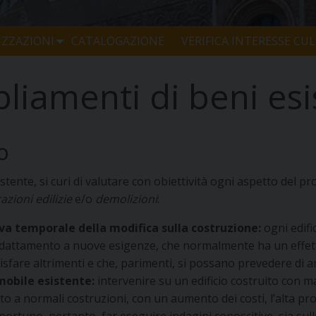
ZZAZIONI
CATALOGAZIONE
VERIFICA INTERESSE CU
liamenti di beni esi
o
ente, si curi di valutare con obiettività ogni aspetto del pr
azioni edilizie
e/o
demolizioni
:
iva temporale della modifica sulla costruzione:
ogni edifi
l’adattamento a nuove esigenze, che normalmente ha un effe
disfare altrimenti e che, parimenti, si possano prevedere di 
mobile esistente:
intervenire su un edificio costruito con ma
o a normali costruzioni, con un aumento dei costi, l’alta prob
pportuno, pertanto, far eseguire indagini conoscitive, sia sull