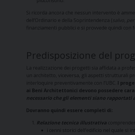
piùconsono.
Si ricorda ancora che nessun intervento è ammes
dell’Ordinario e della Soprintendenza (
salvo, per
finanziamenti pubblici e si provvede quindi con 
Predisposizione del pro
La realizzazione dei progetti sia affidata a profess
un architetto, viceversa, gli aspetti strutturali
interloquire preventivamente con l’UBC.
I proge
ai Beni Architettonici devono possedere cara
necessario che gli elementi siano rapportati al
Dovranno quindi essere completi di:
Relazione tecnica illustrativa
comprenden
i cenni storici dell’edificio nel quale s