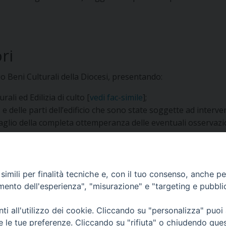
ri
io Beni Culturali della Diocesi, presentando:
urali ed Edilizia di culto [
vedi fac-simile
];
 e delle parti dell’edificio che sono state soggette ad interve
taglio della completa ottemperanza delle eventuali osserva
ori:
redatto dal Direttore dei lavori e controfirmata dal Titol
n DVD, con formato PDF
.
imili per finalità tecniche e, con il tuo consenso, anche per 
amento dell'esperienza", "misurazione" e "targeting e pubbli
i all'utilizzo dei cookie. Cliccando su "personalizza" puoi
re le tue preferenze. Cliccando su "rifiuta" o chiudendo que