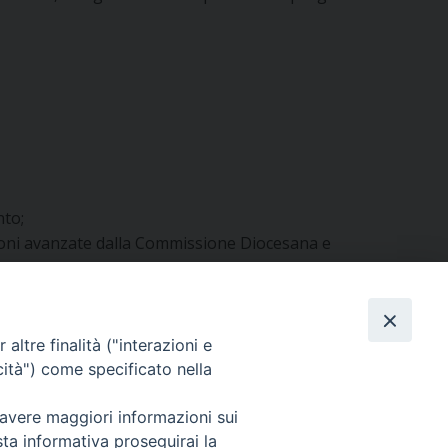
nto;
zioni avanzate dalla Commissione Diocesana e
are della/e Ditta/e esecutrice/i e dal Parroco.
altre finalità ("interazioni e
cità") come specificato nella
 avere maggiori informazioni sui
sta informativa proseguirai la