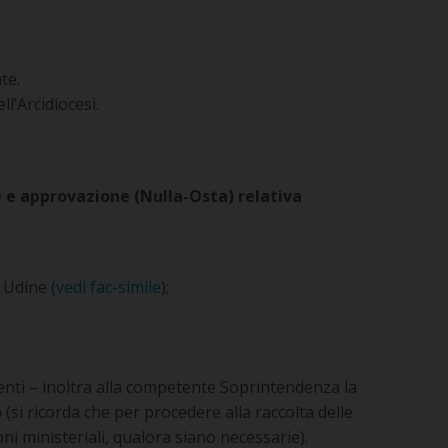
te.
l’Arcidiocesi.
one e approvazione (Nulla-Osta) relativa
0 Udine (
vedi fac-simile
);
nti – inoltra alla competente Soprintendenza la
o
(si ricorda che per procedere alla raccolta delle
ni ministeriali, qualora siano necessarie).