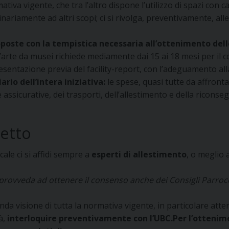
iva vigente, che tra l’altro dispone l’utilizzo di spazi con ca
ordinariamente ad altri scopi; ci si rivolga, preventivamente, a
oposte con la tempistica necessaria all’ottenimento dell
d’arte da musei richiede mediamente dai 15 ai 18 mesi per il 
sentazione previa del facility-report, con l’adeguamento alla
rio dell’intera iniziativa:
le spese, quasi tutte da affronta
assicurative, dei trasporti, dell’allestimento e della ricons
getto
ale ci si affidi sempre a
esperti di allestimento
, o meglio 
i provveda ad ottenere il consenso anche dei Consigli Parroc
nda visione di tutta la normativa vigente, in particolare atte
à,
interloquire preventivamente con l’UBC.
Per l’ottenim