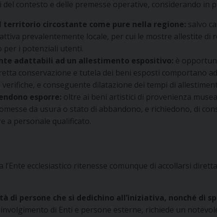
i del contesto e delle premesse operative, considerando in p
ul territorio circostante come pure nella regione:
salvo ca
tiva prevalentemente locale, per cui le mostre allestite di r
per i potenziali utenti.
ente adattabili ad un allestimento espositivo:
è opportuno
rretta conservazione e tutela dei beni esposti comportano a
 e verifiche, e conseguente dilatazione dei tempi di allestimen
tendono esporre:
oltre ai beni artistici di provenienza musea
omesse da usura o stato di abbandono, e richiedono, di con
e a personale qualificato.
’Ente ecclesiastico ritenesse comunque di accollarsi direttam
 di persone che si dedichino all’iniziativa, nonché di sp
oinvolgimento di Enti e persone esterne, richiede un notevo