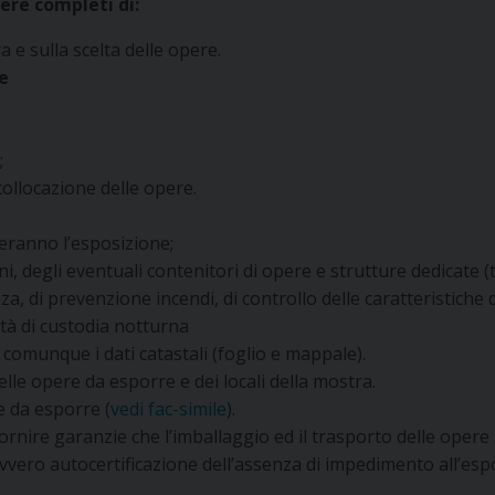
ere completi di:
 e sulla scelta delle opere.
e
;
collocazione delle opere.
teranno l’esposizione;
i, degli eventuali contenitori di opere e strutture dedicate (t
a, di prevenzione incendi, di controllo delle caratteristiche de
tà di custodia notturna
 o comunque i dati catastali (foglio e mappale).
elle opere da esporre e dei locali della mostra.
e da esporre (
vedi fac-simile
).
fornire garanzie che l’imballaggio ed il trasporto delle oper
ovvero autocertificazione dell’assenza di impedimento all’esp