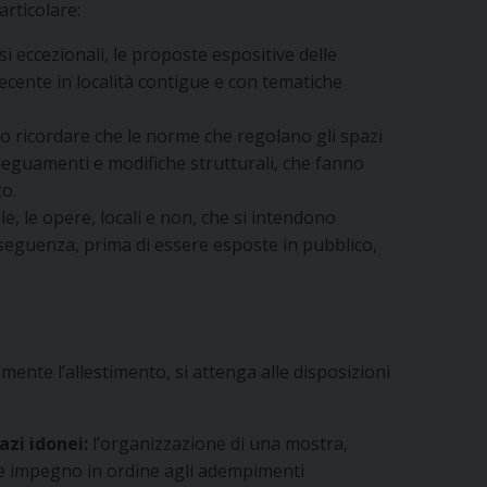
articolare:
si eccezionali, le proposte espositive delle
ecente in località contigue e con tematiche
 ricordare che le norme che regolano gli spazi
deguamenti e modifiche strutturali, che fanno
to.
le, le opere, locali e non, che si intendono
seguenza, prima di essere esposte in pubblico,
ente l’allestimento, si attenga alle disposizioni
azi idonei:
l’organizzazione di una mostra,
le impegno in ordine agli adempimenti