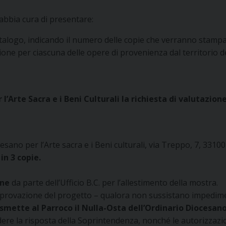
 abbia cura di presentare:
catalogo, indicando il numero delle copie che verranno stampa
ione per ciascuna delle opere di provenienza dal territorio del
er l’Arte Sacra e i Beni Culturali la richiesta di valutazi
ocesano per l’Arte sacra e i Beni culturali, via Treppo, 7, 3310
in 3 copie.
one
da parte dell’Ufficio B.C. per l’allestimento della mostra.
pprovazione del progetto – qualora non sussistano impedime
smette al Parroco il Nulla-Osta dell’Ordinario Diocesan
dere la risposta della Soprintendenza, nonché le autorizzazio