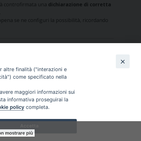
arà controfirmata una
dichiarazione di corretta
.
ena se ne configuri la possibilità, ricordando
altre finalità ("interazioni e
cità") come specificato nella
 avere maggiori informazioni sui
sta informativa proseguirai la
kie policy
completa.
Accetta
0305
n mostrare più