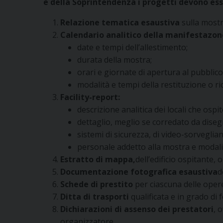
e della Soprintendenza i progetti devono ess
Relazione tematica esaustiva
sulla mostra
Calendario analitico della manifestazon
date e tempi dell’allestimento;
durata della mostra;
orari e giornate di apertura al pubblico
modalità e tempi della restituzione o ri
Facility-report:
descrizione analitica dei locali che ospi
dettaglio, meglio se corredato da disegn
sistemi di sicurezza, di video-sorveglianz
personale addetto alla mostra e modali
Estratto di mappa,
dell’edificio ospitante,
Documentazione fotografica esaustiva
d
Schede di prestito
per ciascuna delle oper
Ditta di trasporti
qualificata e in grado di 
Dichiarazioni di assenso dei prestatori
, 
organizzatore.