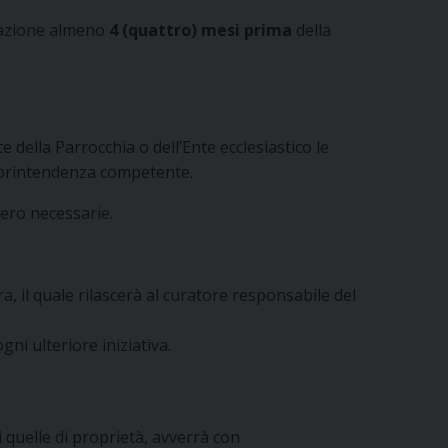
ntazione almeno
4 (quattro) mesi prima
della
e della Parrocchia o dell’Ente ecclesiastico le
Soprintendenza competente.
sero necessarie.
a, il quale rilascerà al curatore responsabile del
gni ulteriore iniziativa.
i quelle di proprietà, avverrà con