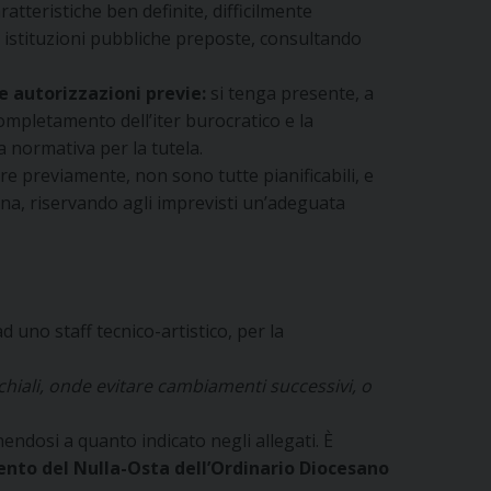
ratteristiche ben definite, difficilmente
lle istituzioni pubbliche preposte, consultando
e autorizzazioni previe:
si tenga presente, a
completamento dell’iter burocratico e la
 normativa per la tutela.
re previamente, non sono tutte pianificabili, e
egna, riservando agli imprevisti un’adeguata
ad uno staff tecnico-artistico, per la
chiali, onde evitare cambiamenti successivi, o
nendosi a quanto indicato negli allegati. È
ento del Nulla-Osta dell’Ordinario Diocesano