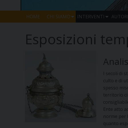
HOME
CHI SIAMO
INTERVENTI
AUTORI
Esposizioni temp
Analis
I secoli di 
culto e di u
spesso misc
territorio c
consigliabi
Ente atto ad
norme per l’
quanto espo