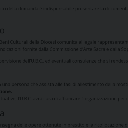
 esito della domanda è indispensabile presentare la docume
to
o Beni Culturali della Diocesi comunica al legale rappresentant
 indicazioni fornite dalla Commissione d’Arte Sacra e dalla 
pervisione dell’U.B.C., ed eventuali consulenze che si rendes
à una persona che assista alle fasi di allestimento della mostr
zione.
tuative, l’U.B.C. avrà cura di affiancare l’organizzazione per o
na
onsegna delle opere ottenute in prestito e la ricollocazione d