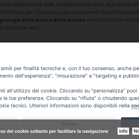
corretta applicazione delle modalità concordate, dopodiché s
 ad inoltrare per conoscenza alla competente Soprintendenza
proroga della durata della mostra
vanno inoltrate non app
n più di tre mesi.
imili per finalità tecniche e, con il tuo consenso, anche per 
amento dell'esperienza", "misurazione" e "targeting e pubbli
i all'utilizzo dei cookie. Cliccando su "personalizza" puoi
re le tue preferenze. Cliccando su "rifiuta" o chiudendo que
okie tecnici. Ulteriori informazioni sono disponibili nella
coo
 di Udine 2017
Rifiuta
 33100 Udine (UD) Tel. 0432.414.511 - Fax 0432.511.838 C.F. 8001390
so dei cookie soltanto per facilitare la navigazione
Info
No