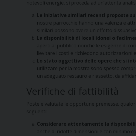
notevoli energie, si proceda ad un’attenta analis
Le iniziative similari recenti proposte s
nostre parrocchie hanno una valenza e attrat
similari possono avere un effetto dissuasivo 
La disponibilità di locali idonei o facilm
aperti al pubblico nonché le esigenze di co
lievitare i costi e richiedono autorizzazioni
Lo stato oggettivo delle opere che si in
utilizzare per la mostra sono spesso compr
un adeguato restauro e riassetto, da affidar
Verifiche di fattibilità
Poste e valutate le opportune premesse, qualora l
seguenti:
Considerare attentamente la disponibilità
anche di ridotte dimensioni e con minimo c