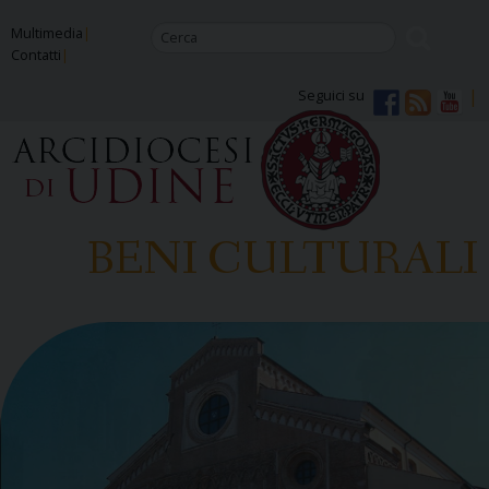
Skip
Multimedia
to
Contatti
content
Seguici su
BENI CULTURALI