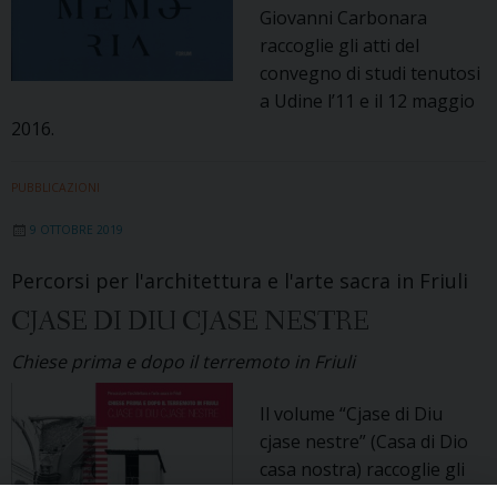
Giovanni Carbonara
raccoglie gli atti del
convegno di studi tenutosi
a Udine l’11 e il 12 maggio
2016.
PUBBLICAZIONI
9 OTTOBRE 2019
Percorsi per l'architettura e l'arte sacra in Friuli
CJASE DI DIU CJASE NESTRE
Chiese prima e dopo il terremoto in Friuli
Il volume “Cjase di Diu
cjase nestre” (Casa di Dio
casa nostra) raccoglie gli
atti dei convegni