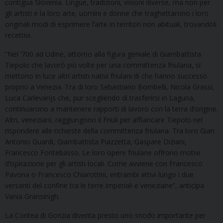
contigua Slovenia. Lingue, tradizioni, visioni diverse, ma non per
gli artisti e la loro arte, uomini e donne che traghettarono i loro
originali modi di esprimere l’arte in territori non abituali, trovandoli
recettivi.
“Nel ‘700 ad Udine, attorno alla figura geniale di Giambattista
Tiepolo che lavorò più volte per una committenza friulana, si
mettono in luce altri artisti nativi friulani di che hanno successo
proprio a Venezia. Tra di loro Sebastiano Bombelli, Nicola Grassi,
Luca Carlevarijs che, pur scegliendo di trasferirsi in Laguna,
continuarono a mantenere rapporti di lavoro con la terra d’origine.
Altri, veneziani, raggiungono il Friuli per affiancare Tiepolo nel
rispondere alle richieste della committenza friulana. Tra loro Gian
Antonio Guardi, Giambattista Piazzetta, Gaspare Diziani,
Francesco Fontebasso. Le loro opere friulane offrono motivi
d’ispirazione per gli artisti locali. Come avviene con Francesco
Pavona o Francesco Chiarottini, entrambi attivi lungo i due
versanti del confine tra le terre imperiali e veneziane”, anticipa
Vania Gransinigh.
La Contea di Gorizia diventa presto uno snodo importante per