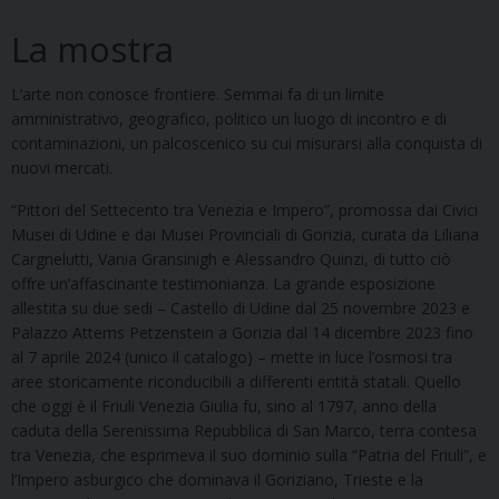
La mostra
L’arte non conosce frontiere. Semmai fa di un limite
amministrativo, geografico, politico un luogo di incontro e di
contaminazioni, un palcoscenico su cui misurarsi alla conquista di
nuovi mercati.
“Pittori del Settecento tra Venezia e Impero”, promossa dai Civici
Musei di Udine e dai Musei Provinciali di Gorizia, curata da Liliana
Cargnelutti, Vania Gransinigh e Alessandro Quinzi, di tutto ciò
offre un’affascinante testimonianza. La grande esposizione
allestita su due sedi – Castello di Udine dal 25 novembre 2023 e
Palazzo Attems Petzenstein a Gorizia dal 14 dicembre 2023 fino
al 7 aprile 2024 (unico il catalogo) – mette in luce l’osmosi tra
aree storicamente riconducibili a differenti entità statali. Quello
che oggi è il Friuli Venezia Giulia fu, sino al 1797, anno della
caduta della Serenissima Repubblica di San Marco, terra contesa
tra Venezia, che esprimeva il suo dominio sulla “Patria del Friuli”, e
l’Impero asburgico che dominava il Goriziano, Trieste e la