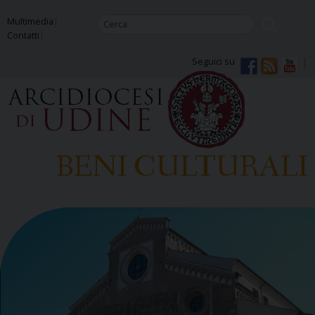
Skip
Multimedia
to
Contatti
content
Seguici su
BENI CULTURALI