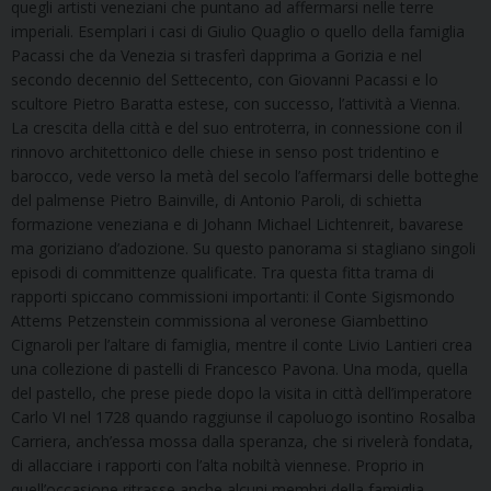
quegli artisti veneziani che puntano ad affermarsi nelle terre
imperiali. Esemplari i casi di Giulio Quaglio o quello della famiglia
Pacassi che da Venezia si trasferì dapprima a Gorizia e nel
secondo decennio del Settecento, con Giovanni Pacassi e lo
scultore Pietro Baratta estese, con successo, l’attività a Vienna.
La crescita della città e del suo entroterra, in connessione con il
rinnovo architettonico delle chiese in senso post tridentino e
barocco, vede verso la metà del secolo l’affermarsi delle botteghe
del palmense Pietro Bainville, di Antonio Paroli, di schietta
formazione veneziana e di Johann Michael Lichtenreit, bavarese
ma goriziano d’adozione. Su questo panorama si stagliano singoli
episodi di committenze qualificate. Tra questa fitta trama di
rapporti spiccano commissioni importanti: il Conte Sigismondo
Attems Petzenstein commissiona al veronese Giambettino
Cignaroli per l’altare di famiglia, mentre il conte Livio Lantieri crea
una collezione di pastelli di Francesco Pavona. Una moda, quella
del pastello, che prese piede dopo la visita in città dell’imperatore
Carlo VI nel 1728 quando raggiunse il capoluogo isontino Rosalba
Carriera, anch’essa mossa dalla speranza, che si rivelerà fondata,
di allacciare i rapporti con l’alta nobiltà viennese. Proprio in
quell’occasione ritrasse anche alcuni membri della famiglia