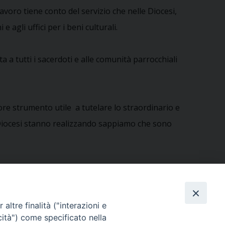
voro tiene conto del servizio che nelle Diocesi,
e agli uffici per i beni culturali.
 a tutti i sacerdoti e alle comunità parrocchiali
re strumento utile a tutelare lo straordinario e
le Diocesi stanno realizzando sappiamo che sono
altre finalità ("interazioni e
cità") come specificato nella