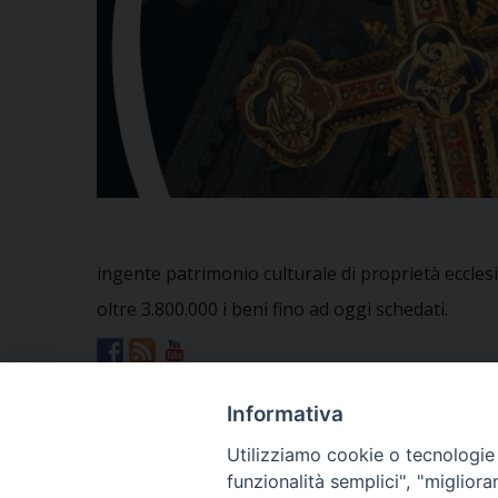
ingente patrimonio culturale di proprietà eccles
oltre 3.800.000 i beni fino ad oggi schedati.
Informativa
Beni-Culturali-CEI-e-Ministero
Utilizziamo cookie o tecnologie s
Opuscolo-Tutela-BCE-FINALE
funzionalità semplici", "miglior