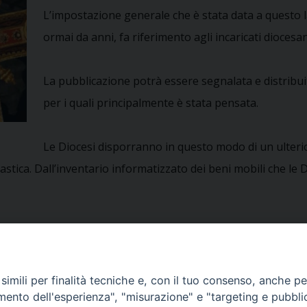
L’impostazione generale che è stata data a questo la
ormai da anni, fa riferimento agli incaricati diocesani 
La pubblicazione potrà essere segnalata e distribuita
per i quali principalmente è stata pensata.
Le Diocesi disporranno in questo modo di un ulterio
iastica. Dall’inventario informatizzato dei beni mobili che 
imili per finalità tecniche e, con il tuo consenso, anche per 
amento dell'esperienza", "misurazione" e "targeting e pubbli